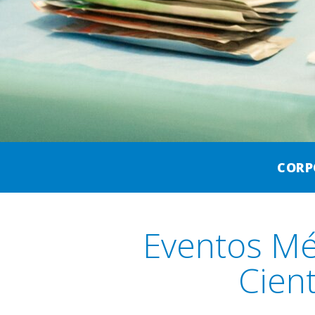
CORP
Eventos Mé
Cient