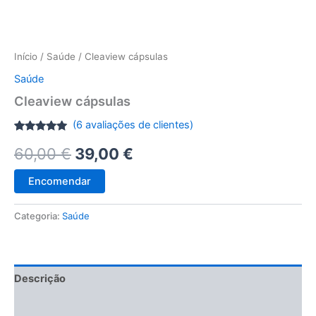
Início
/
Saúde
/ Cleaview cápsulas
Saúde
Cleaview cápsulas
(
6
avaliações de clientes)
Classificado
5
O
O
60,00
€
39,00
€
com
5.00
em 5 com
base em
preço
preço
classificações
Encomendar
de clientes
original
atual
Categoria:
Saúde
era:
é:
60,00 €.
39,00 €.
Descrição
Avaliações (6)