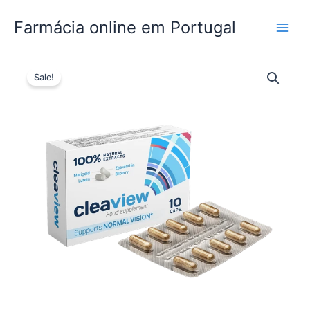
Skip
Farmácia online em Portugal
to
content
Sale!