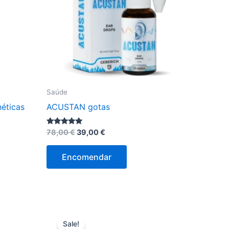
Saúde
éticas
ACUSTAN gotas
O
O
Avaliação
78,00
€
39,00
€
4.80
preço
preço
de 5
original
atual
Encomendar
era:
é:
78,00 €.
39,00 €.
Sale!