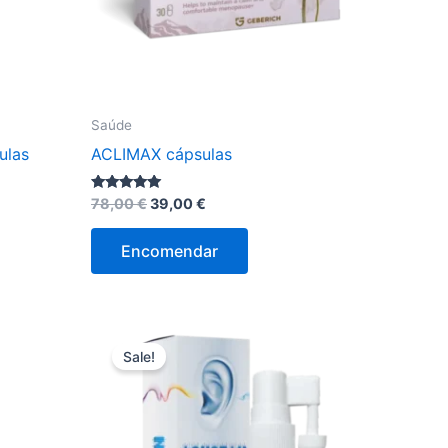
Saúde
ulas
ACLIMAX cápsulas
O
O
Avaliação
78,00
€
39,00
€
5.00
preço
preço
de 5
original
atual
Encomendar
era:
é:
78,00 €.
39,00 €.
Sale!