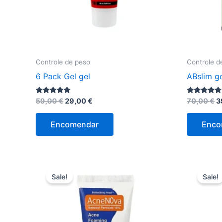
Controle de peso
Controle d
6 Pack Gel gel
ABslim g
O
O
O
Avaliação
Avaliação
59,00
€
29,00
€
70,00
€
3
4.89
4.75
preço
preço
p
de 5
de 5
original
atual
o
Encomendar
Enco
era:
é:
e
59,00 €.
29,00 €.
7
Sale!
Sale!