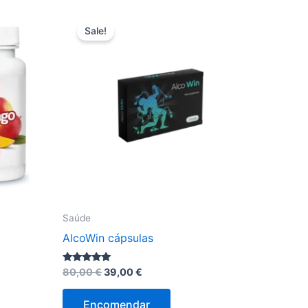
Sale!
Saúde
AlcoWin cápsulas
O
O
Avaliação
80,00
€
39,00
€
4.78
preço
preço
de 5
original
atual
Encomendar