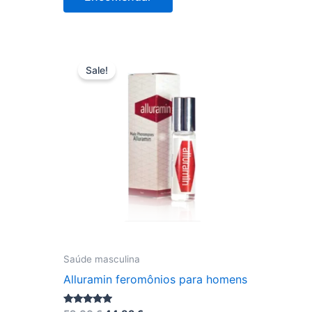
era:
é:
80,00 €.
39,00 €.
Sale!
Saúde masculina
Alluramin feromônios para homens