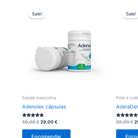
Sale!
Sale!
Saúde masculina
Pele e cui
Adenolex cápsulas
AderaDer
O
O
O
Avaliação
Avaliação
50,00
€
29,00
€
59,00
€
2
4.75
4.83
preço
preço
p
de 5
de 5
original
atual
o
Encomendar
Enco