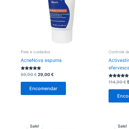
Pele e cuidados
Controle d
AcneNova espuma
Activest
efervesc
O
O
Avaliação
59,00
€
29,00
€
5.00
preço
preço
de 5
Avaliação
114,00
€
original
atual
4.63
Encomendar
de 5
era:
é:
o
59,00 €.
29,00 €.
Enco
e
1
Sale!
Sale!