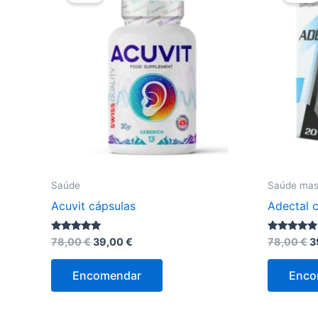
Saúde
Saúde mas
Acuvit cápsulas
Adectal 
O
O
O
Avaliação
Avaliação
78,00
€
39,00
€
78,00
€
3
5.00
4.63
preço
preço
p
de 5
de 5
original
atual
o
Encomendar
Enco
era:
é:
e
78,00 €.
39,00 €.
7