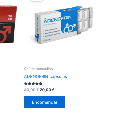
Saúde masculina
ADENOFRIN cápsulas
O
O
Avaliação
40,00
€
20,00
€
4.75
preço
preço
de 5
original
atual
Encomendar
era:
é:
40,00 €.
20,00 €.