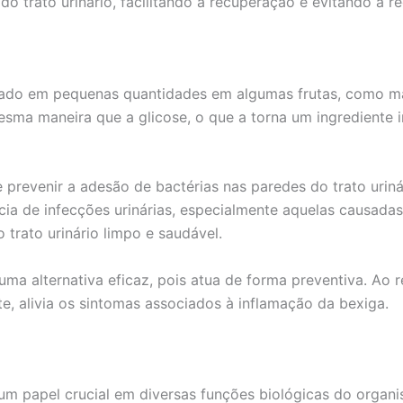
do trato urinário, facilitando a recuperação e evitando a r
ado em pequenas quantidades em algumas frutas, como ma
ma maneira que a glicose, o que a torna um ingrediente 
revenir a adesão de bactérias nas paredes do trato uriná
a de infecções urinárias, especialmente aquelas causadas 
 trato urinário limpo e saudável.
ma alternativa eficaz, pois atua de forma preventiva. Ao 
e, alivia os sintomas associados à inflamação da bexiga.
um papel crucial em diversas funções biológicas do organ