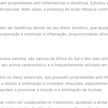
suem propriedades anti-inflamatórias e diuréticas. Estudos
diovascular. Além disso, a presença de ácido hibiscus contr
dem ser benéficas devido ao seu efeito diurético, que ajud
 recuperação e minimizar a inflamação, proporcionando alívi
sma betulina, são nativas da África do Sul e têm sido util
seu aroma característico e é frequentemente utilizado em 
o os óleos essenciais, que possuem propriedades anti-inf
eduzir a inflamação e combater infecções, especialmente 
 ajudam a promover a micção e a eliminação de toxinas.
uar como um coadjuvante no tratamento, ajudando a aliviar