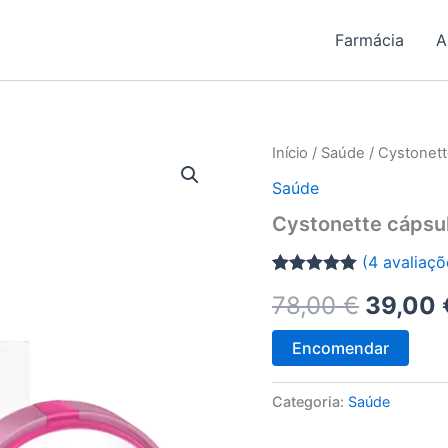
Farmácia
A
Início
/
Saúde
/ Cystonett
Saúde
Cystonette cápsu
(
4
avaliaçõ
Classificado
3
O
78,00
€
39,00
com
5.00
em
5 com base
em
preço
Encomendar
classificações
de clientes
origina
Categoria:
Saúde
era: