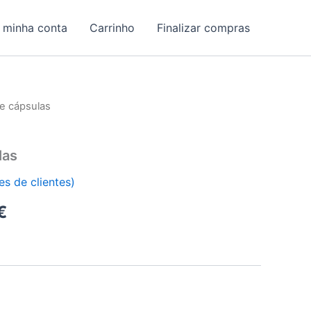
 minha conta
Carrinho
Finalizar compras
e cápsulas
las
es de clientes)
O
€
preço
l
atual
é: