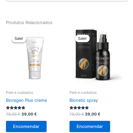
Produtos Relacionados
Sale!
Sale!
Sale!
Sale!
Pele e cuidados
Pele e cuidados
Bioregen Plus creme
Bionetic spray
Avaliação
O
O
Avaliação
O
O
78,00
€
39,00
€
78,00
€
39,00
€
4.86
5.00
preço
preço
preço
preço
de 5
de 5
original
atual
original
atual
Encomendar
Encomendar
era:
é:
era:
é: