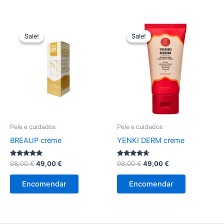
78,00 €.
39,00 €.
78,00 €.
39,00 €.
Sale!
Sale!
Sale!
Sale!
Pele e cuidados
Pele e cuidados
BREAUP creme
YENKI DERM creme
Avaliação
O
O
Avaliação
O
O
98,00
€
49,00
€
98,00
€
49,00
€
5.00
4.50
preço
preço
preço
preço
de 5
de 5
original
atual
original
atual
Encomendar
Encomendar
era:
é:
era:
é:
98,00 €.
49,00 €.
98,00 €.
49,00 €.