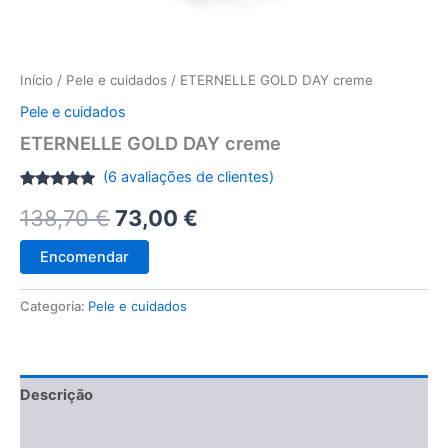
Início
/
Pele e cuidados
/ ETERNELLE GOLD DAY creme
Pele e cuidados
ETERNELLE GOLD DAY creme
(
6
avaliações de clientes)
Classificado
6
O
O
138,70
€
73,00
€
com
4.83
em 5 com
base em
preço
preço
classificações
Encomendar
de clientes
original
atual
Categoria:
Pele e cuidados
era:
é:
138,70 €.
73,00 €.
Descrição
Avaliações (6)