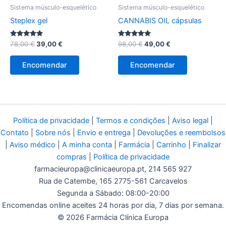
Sistema músculo-esquelético
Sistema músculo-esquelético
Steplex gel
CANNABIS OIL cápsulas
Avaliação
O
O
Avaliação
O
O
78,00
€
39,00
€
98,00
€
49,00
€
5.00
5.00
preço
preço
preço
preço
de 5
de 5
original
atual
original
atual
Encomendar
Encomendar
era:
é:
era:
é:
78,00 €.
39,00 €.
98,00 €.
49,00 €.
Política de privacidade
|
Termos e condições
|
Aviso legal
|
Contato
|
Sobre nós
|
Envio e entrega
|
Devoluções e reembolsos
|
Aviso médico
|
A minha conta
|
Farmácia
|
Carrinho
|
Finalizar
compras
|
Política de privacidade
farmacieuropa@clinicaeuropa.pt
, 214 565 927
Rua de Catembe, 165 2775-561 Carcavelos
Segunda a Sábado: 08:00-20:00
Encomendas online aceites 24 horas por dia, 7 dias por semana.
© 2026 Farmácia Clínica Europa