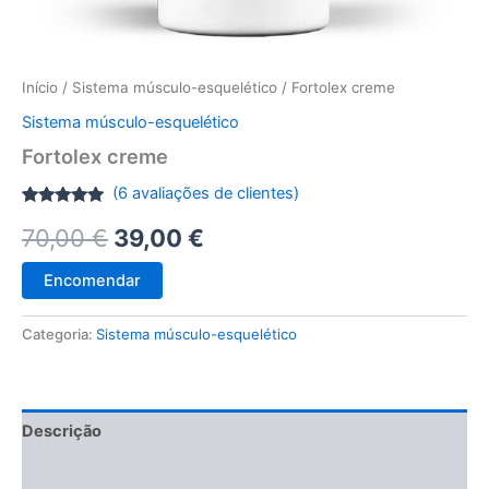
Início
/
Sistema músculo-esquelético
/ Fortolex creme
Sistema músculo-esquelético
Fortolex creme
(
6
avaliações de clientes)
Classificado
5
O
O
70,00
€
39,00
€
com
5.00
em 5 com
base em
preço
preço
classificações
Encomendar
de clientes
original
atual
Categoria:
Sistema músculo-esquelético
era:
é:
70,00 €.
39,00 €.
Descrição
Avaliações (6)