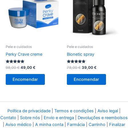
Pele e cuidados
Pele e cuidados
Perky Crave creme
Bionetic spray
Avaliação
O
O
Avaliação
O
O
98,00
€
49,00
€
78,00
€
39,00
€
4.86
5.00
preço
preço
preço
preço
de 5
de 5
original
atual
original
atual
Encomendar
Encomendar
era:
é:
era:
é:
98,00 €.
49,00 €.
78,00 €.
39,00 €.
Política de privacidade
|
Termos e condições
|
Aviso legal
|
Contato
|
Sobre nós
|
Envio e entrega
|
Devoluções e reembolsos
|
Aviso médico
|
A minha conta
|
Farmácia
|
Carrinho
|
Finalizar