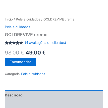
Início
/
Pele e cuidados
/ GOLDREVIVE creme
Pele e cuidados
GOLDREVIVE creme
(
4
avaliações de clientes)
Classificado
3
O
O
98,00
€
49,00
€
com
4.67
em 5 com
base em
preço
preço
classificações
Encomendar
de
clientes
original
atual
Categoria:
Pele e cuidados
era:
é:
98,00 €.
49,00 €.
Descrição
Avaliações (4)