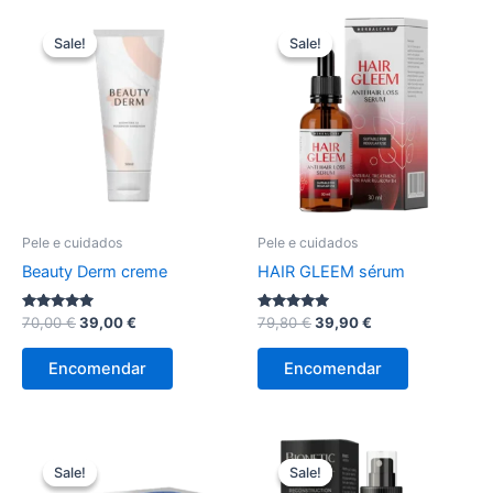
Sale!
Sale!
Sale!
Sale!
Pele e cuidados
Pele e cuidados
Beauty Derm creme
HAIR GLEEM sérum
Avaliação
O
O
Avaliação
O
O
70,00
€
39,00
€
79,80
€
39,90
€
5.00
4.83
preço
preço
preço
preço
de 5
de 5
original
atual
original
atual
Encomendar
Encomendar
era:
é:
era:
é:
70,00 €.
39,00 €.
79,80 €.
39,90 €.
Sale!
Sale!
Sale!
Sale!