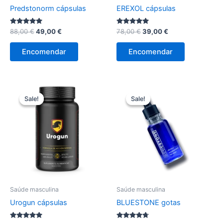
Predstonorm cápsulas
EREXOL cápsulas
Avaliação
O
O
Avaliação
O
O
88,00
€
49,00
€
78,00
€
39,00
€
5.00
4.89
preço
preço
preço
preço
de 5
de 5
original
atual
original
atual
Encomendar
Encomendar
era:
é:
era:
é:
88,00 €.
49,00 €.
78,00 €.
39,00 €.
Sale!
Sale!
Sale!
Sale!
Saúde masculina
Saúde masculina
Urogun cápsulas
BLUESTONE gotas