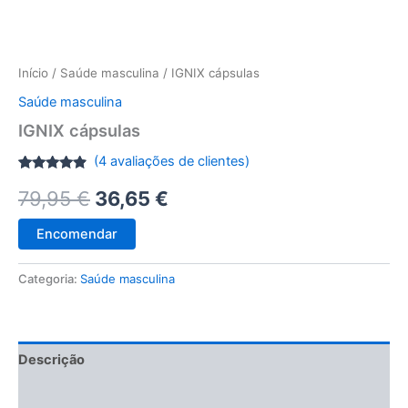
Início
/
Saúde masculina
/ IGNIX cápsulas
Saúde masculina
IGNIX cápsulas
(
4
avaliações de clientes)
Classificado
3
O
O
79,95
€
36,65
€
com
4.67
em 5 com
base em
preço
preço
classificações
Encomendar
de
clientes
original
atual
Categoria:
Saúde masculina
era:
é:
79,95 €.
36,65 €.
Descrição
Avaliações (4)