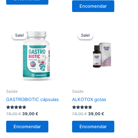
era:
é:
original
atual
Encomendar
98,00 €.
49,00 €.
era:
é:
78,00 €.
39,00 €.
Sale!
Sale!
Sale!
Sale!
Saúde
Saúde
GASTROBIOTIC cápsulas
ALKOTOX gotas
Avaliação
O
O
Avaliação
O
O
78,00
€
39,00
€
78,00
€
39,00
€
5.00
4.63
preço
preço
preço
preço
de 5
de 5
original
atual
original
atual
Encomendar
Encomendar
era:
é:
era:
é:
78,00 €.
39,00 €.
78,00 €.
39,00 €.