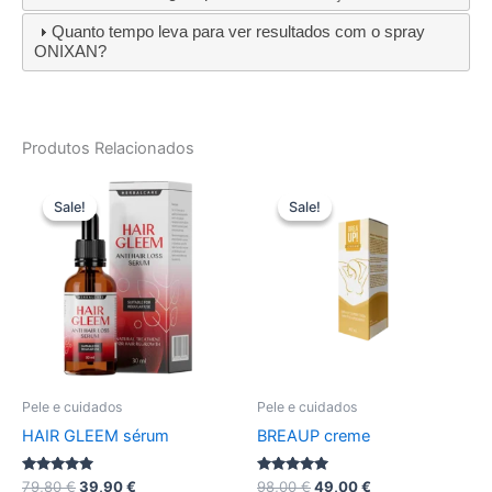
Quanto tempo leva para ver resultados com o spray
ONIXAN?
Produtos Relacionados
Sale!
Sale!
Sale!
Sale!
Pele e cuidados
Pele e cuidados
HAIR GLEEM sérum
BREAUP creme
Avaliação
O
O
Avaliação
O
O
79,80
€
39,90
€
98,00
€
49,00
€