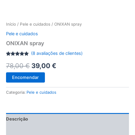
Início
/
Pele e cuidados
/ ONIXAN spray
Pele e cuidados
ONIXAN spray
(
8
avaliações de clientes)
Classificado
8
O
O
78,00
€
39,00
€
com
4.75
em 5 com
base em
preço
preço
classificações
Encomendar
de
clientes
original
atual
Categoria:
Pele e cuidados
era:
é:
78,00 €.
39,00 €.
Descrição
Avaliações (8)