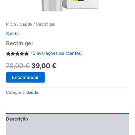
Início
/
Saúde
/ Rectin gel
Saúde
Rectin gel
(
5
avaliações de clientes)
Classificado
4
O
O
78,00
€
39,00
€
com
4.75
em 5 com
base em
preço
preço
classificações
Encomendar
de
clientes
original
atual
Categoria:
Saúde
era:
é:
78,00 €.
39,00 €.
Descrição
Avaliações (5)