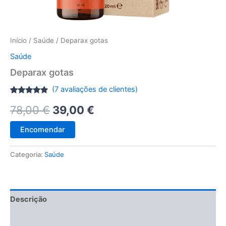
Início
/
Saúde
/ Deparax gotas
Saúde
Deparax gotas
(
7
avaliações de clientes)
Classificado
6
O
O
78,00
€
39,00
€
com
4.67
em 5 com
base em
preço
preço
classificações
Encomendar
de
clientes
original
atual
Categoria:
Saúde
era:
é:
78,00 €.
39,00 €.
Descrição
Avaliações (7)