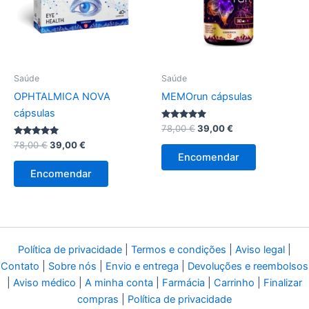
Saúde
Saúde
OPHTALMICA NOVA
MEMOrun cápsulas
cápsulas
Avaliação
O
O
78,00
€
39,00
€
4.83
preço
preço
Avaliação
O
O
de 5
78,00
€
39,00
€
original
atual
5.00
preço
preço
Encomendar
de 5
era:
é:
original
atual
Encomendar
78,00 €.
39,00 €.
era:
é:
78,00 €.
39,00 €.
Política de privacidade
|
Termos e condições
|
Aviso legal
|
Contato
|
Sobre nós
|
Envio e entrega
|
Devoluções e reembolsos
|
Aviso médico
|
A minha conta
|
Farmácia
|
Carrinho
|
Finalizar
compras
|
Política de privacidade