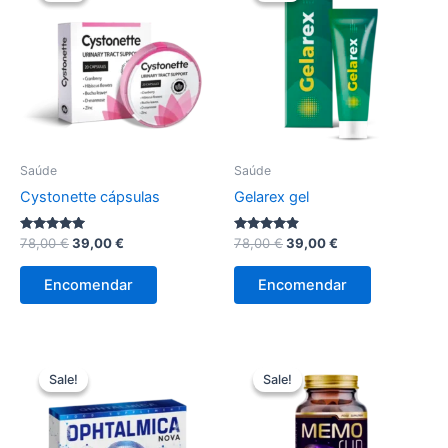
Saúde
Saúde
Cystonette cápsulas
Gelarex gel
Avaliação
O
O
Avaliação
O
O
78,00
€
39,00
€
78,00
€
39,00
€
5.00
4.75
preço
preço
preço
preço
de 5
de 5
original
atual
original
atual
Encomendar
Encomendar
era:
é:
era:
é:
78,00 €.
39,00 €.
78,00 €.
39,00 €.
Sale!
Sale!
Sale!
Sale!