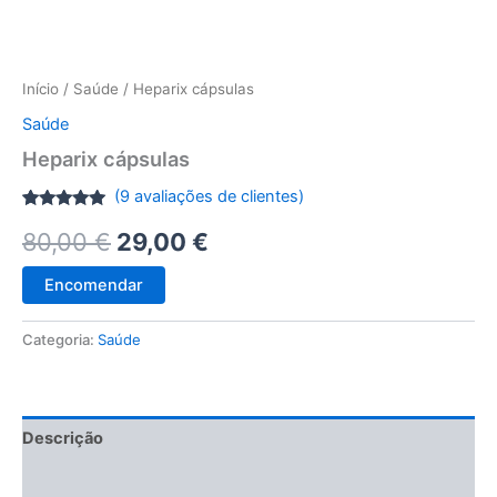
Início
/
Saúde
/ Heparix cápsulas
Saúde
Heparix cápsulas
(
9
avaliações de clientes)
Classificado
8
O
O
80,00
€
29,00
€
com
4.88
em 5 com
base em
preço
preço
classificações
Encomendar
de clientes
original
atual
Categoria:
Saúde
era:
é:
80,00 €.
29,00 €.
Descrição
Avaliações (9)