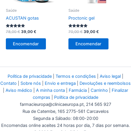
Saúde
Saúde
ACUSTAN gotas
Proctonic gel
Avaliação
O
O
Avaliação
O
O
78,00
€
39,00
€
70,00
€
39,00
€
4.80
4.86
preço
preço
preço
preço
de 5
de 5
original
atual
original
atual
Encomendar
Encomendar
era:
é:
era:
é:
78,00 €.
39,00 €.
70,00 €.
39,00 €.
Política de privacidade
|
Termos e condições
|
Aviso legal
|
Contato
|
Sobre nós
|
Envio e entrega
|
Devoluções e reembolsos
|
Aviso médico
|
A minha conta
|
Farmácia
|
Carrinho
|
Finalizar
compras
|
Política de privacidade
farmacieuropa@clinicaeuropa.pt
, 214 565 927
Rua de Catembe, 165 2775-561 Carcavelos
Segunda a Sábado: 08:00-20:00
Encomendas online aceites 24 horas por dia, 7 dias por semana.