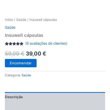
Início
/
Saúde
/ Insuwell cápsulas
Saúde
Insuwell cápsulas
(
9
avaliações de clientes)
Classificado
8
O
O
59,00
€
39,00
€
com
4.88
em 5 com
base em
preço
preço
classificações
Encomendar
de clientes
original
atual
Categoria:
Saúde
era:
é:
59,00 €.
39,00 €.
Descrição
Avaliações (9)