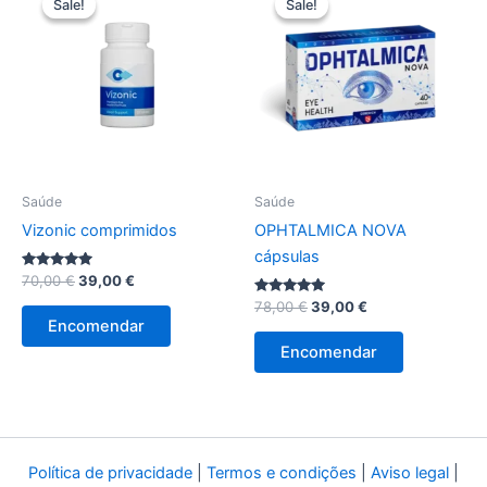
Sale!
Sale!
Sale!
Sale!
Saúde
Saúde
Vizonic comprimidos
OPHTALMICA NOVA
cápsulas
Avaliação
O
O
70,00
€
39,00
€
4.83
preço
preço
de 5
Avaliação
O
O
78,00
€
39,00
€
original
atual
5.00
preço
preço
Encomendar
de 5
era:
é:
original
atual
Encomendar
70,00 €.
39,00 €.
era:
é:
78,00 €.
39,00 €.
Política de privacidade
|
Termos e condições
|
Aviso legal
|