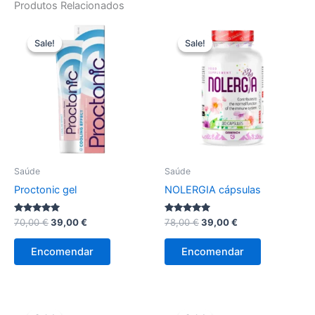
Produtos Relacionados
Sale!
Sale!
Sale!
Sale!
Saúde
Saúde
Proctonic gel
NOLERGIA cápsulas
Avaliação
O
O
Avaliação
O
O
70,00
€
39,00
€
78,00
€
39,00
€
4.86
4.78
preço
preço
preço
preço
de 5
de 5
original
atual
original
atual
Encomendar
Encomendar
era:
é:
era:
é:
70,00 €.
39,00 €.
78,00 €.
39,00 €.