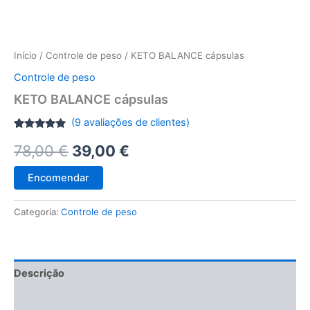
Início
/
Controle de peso
/ KETO BALANCE cápsulas
Controle de peso
KETO BALANCE cápsulas
(
9
avaliações de clientes)
Classificado
8
O
O
78,00
€
39,00
€
com
4.75
em 5 com
base em
preço
preço
classificações
Encomendar
de
clientes
original
atual
Categoria:
Controle de peso
era:
é:
78,00 €.
39,00 €.
Descrição
Avaliações (9)