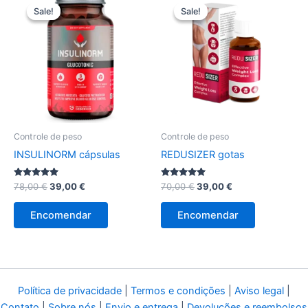
Sale!
Sale!
Sale!
Sale!
Controle de peso
Controle de peso
INSULINORM cápsulas
REDUSIZER gotas
Avaliação
O
O
Avaliação
O
O
78,00
€
39,00
€
70,00
€
39,00
€
5.00
5.00
preço
preço
preço
preço
de 5
de 5
original
atual
original
atual
Encomendar
Encomendar
era:
é:
era:
é:
78,00 €.
39,00 €.
70,00 €.
39,00 €.
Política de privacidade
|
Termos e condições
|
Aviso legal
|
Contato
|
Sobre nós
|
Envio e entrega
|
Devoluções e reembolsos