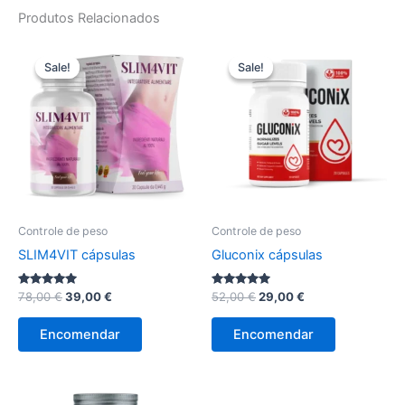
Produtos Relacionados
Sale!
Sale!
Sale!
Sale!
Controle de peso
Controle de peso
SLIM4VIT cápsulas
Gluconix cápsulas
Avaliação
O
O
Avaliação
O
O
78,00
€
39,00
€
52,00
€
29,00
€
4.89
4.78
preço
preço
preço
preço
de 5
de 5
original
atual
original
atual
Encomendar
Encomendar
era:
é:
era:
é:
78,00 €.
39,00 €.
52,00 €.
29,00 €.