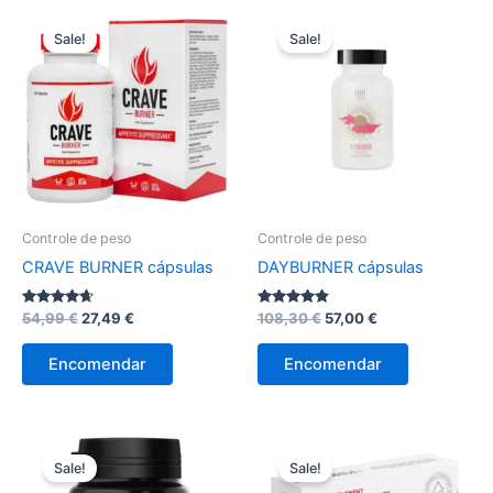
Sale!
Sale!
Controle de peso
Controle de peso
CRAVE BURNER cápsulas
DAYBURNER cápsulas
Avaliação
O
O
Avaliação
O
O
54,99
€
27,49
€
108,30
€
57,00
€
4.50
4.67
preço
preço
preço
preço
de 5
de 5
original
atual
original
atual
Encomendar
Encomendar
era:
é:
era:
é:
54,99 €.
27,49 €.
108,30 €.
57,00 €.
Sale!
Sale!