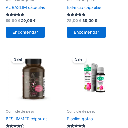
AURASLIM cápsulas
Balancio cápsulas
Avaliação
O
O
Avaliação
O
O
59,00
€
29,00
€
78,00
€
39,00
€
4.67
5.00
preço
preço
preço
preço
de 5
de 5
original
atual
original
atual
Encomendar
Encomendar
era:
é:
era:
é:
59,00 €.
29,00 €.
78,00 €.
39,00 €.
Sale!
Sale!
Controle de peso
Controle de peso
BESLIMMER cápsulas
Bioslim gotas