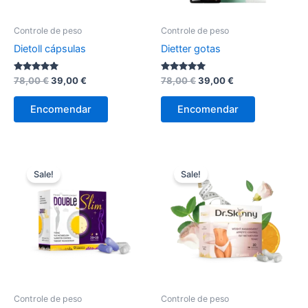
Controle de peso
Controle de peso
Dietoll cápsulas
Dietter gotas
Avaliação
O
O
Avaliação
O
O
78,00
€
39,00
€
78,00
€
39,00
€
4.89
5.00
preço
preço
preço
preço
de 5
de 5
original
atual
original
atual
Encomendar
Encomendar
era:
é:
era:
é:
78,00 €.
39,00 €.
78,00 €.
39,00 €.
Sale!
Sale!
Controle de peso
Controle de peso