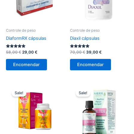
Controle de peso
Controle de peso
DiaformRX cápsulas
Diaxil cápsulas
Avaliação
O
O
Avaliação
O
O
58,00
€
29,00
€
70,00
€
39,00
€
4.86
5.00
preço
preço
preço
preço
de 5
de 5
original
atual
original
atual
Encomendar
Encomendar
era:
é:
era:
é:
58,00 €.
29,00 €.
70,00 €.
39,00 €.
Sale!
Sale!