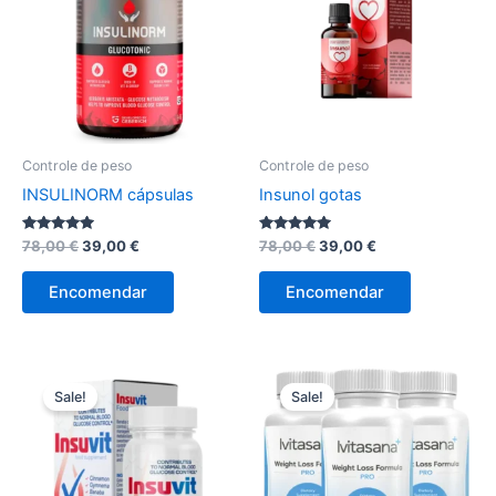
Controle de peso
Controle de peso
INSULINORM cápsulas
Insunol gotas
Avaliação
O
O
Avaliação
O
O
78,00
€
39,00
€
78,00
€
39,00
€
5.00
5.00
preço
preço
preço
preço
de 5
de 5
original
atual
original
atual
Encomendar
Encomendar
era:
é:
era:
é:
78,00 €.
39,00 €.
78,00 €.
39,00 €.
Sale!
Sale!