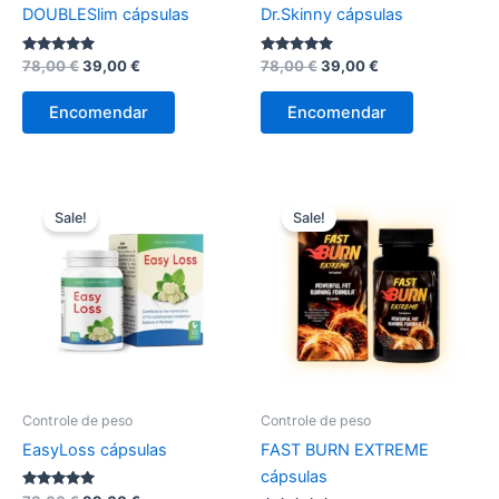
DOUBLESlim cápsulas
Dr.Skinny cápsulas
Avaliação
O
O
Avaliação
O
O
78,00
€
39,00
€
78,00
€
39,00
€
5.00
5.00
preço
preço
preço
preço
de 5
de 5
original
atual
original
atual
Encomendar
Encomendar
era:
é:
era:
é:
78,00 €.
39,00 €.
78,00 €.
39,00 €.
Sale!
Sale!
Controle de peso
Controle de peso
EasyLoss cápsulas
FAST BURN EXTREME
cápsulas
Avaliação