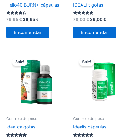
Hello40 BURN+ cápsulas
IDEALfit gotas
Avaliação
O
O
Avaliação
O
O
79,95
€
36,65
€
78,00
€
39,00
€
4.33
4.89
preço
preço
preço
preço
de 5
de 5
original
atual
original
atual
Encomendar
Encomendar
era:
é:
era:
é:
79,95 €.
36,65 €.
78,00 €.
39,00 €.
Sale!
Sale!
Controle de peso
Controle de peso
Idealica gotas
Idealis cápsulas