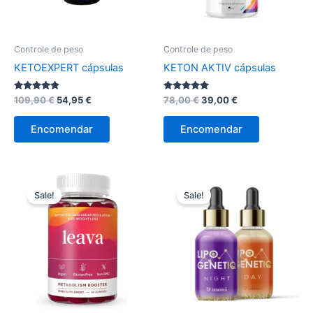
Controle de peso
Controle de peso
KETOEXPERT cápsulas
KETON AKTIV cápsulas
Avaliação
O
O
Avaliação
O
O
109,90
€
54,95
€
78,00
€
39,00
€
4.67
5.00
preço
preço
preço
preço
de 5
de 5
original
atual
original
atual
Encomendar
Encomendar
era:
é:
era:
é:
109,90 €.
54,95 €.
78,00 €.
39,00 €.
Sale!
Sale!