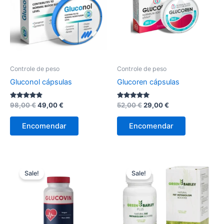
Controle de peso
Controle de peso
Gluconol cápsulas
Glucoren cápsulas
Avaliação
O
O
Avaliação
O
O
98,00
€
49,00
€
52,00
€
29,00
€
4.67
5.00
preço
preço
preço
preço
de 5
de 5
original
atual
original
atual
Encomendar
Encomendar
era:
é:
era:
é:
98,00 €.
49,00 €.
52,00 €.
29,00 €.
Sale!
Sale!