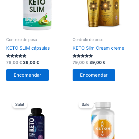
Controle de peso
Controle de peso
KETO SLIM cápsulas
KETO Slim Cream creme
Avaliação
O
O
Avaliação
O
O
78,00
€
39,00
€
79,00
€
39,00
€
4.75
5.00
preço
preço
preço
preço
de 5
de 5
original
atual
original
atual
Encomendar
Encomendar
era:
é:
era:
é:
78,00 €.
39,00 €.
79,00 €.
39,00 €.
Sale!
Sale!