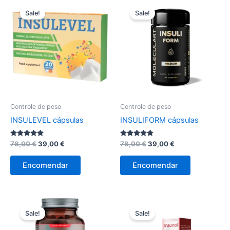
Sale!
Sale!
Controle de peso
Controle de peso
INSULEVEL cápsulas
INSULIFORM cápsulas
Avaliação
O
O
Avaliação
O
O
78,00
€
39,00
€
78,00
€
39,00
€
5.00
4.63
preço
preço
preço
preço
de 5
de 5
original
atual
original
atual
Encomendar
Encomendar
era:
é:
era:
é:
78,00 €.
39,00 €.
78,00 €.
39,00 €.
Sale!
Sale!