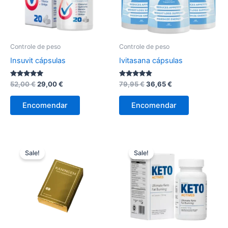
Controle de peso
Controle de peso
Insuvit cápsulas
Ivitasana cápsulas
Avaliação
O
O
Avaliação
O
O
52,00
€
29,00
€
79,95
€
36,65
€
4.89
4.67
preço
preço
preço
preço
de 5
de 5
original
atual
original
atual
Encomendar
Encomendar
era:
é:
era:
é:
52,00 €.
29,00 €.
79,95 €.
36,65 €.
Sale!
Sale!