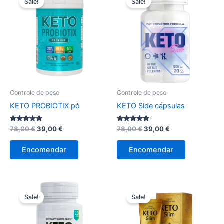
Sale!
Sale!
Controle de peso
Controle de peso
KETO PROBIOTIX pó
KETO Side cápsulas
Avaliação
O
O
Avaliação
O
O
78,00
€
39,00
€
78,00
€
39,00
€
5.00
4.83
preço
preço
preço
preço
de 5
de 5
original
atual
original
atual
Encomendar
Encomendar
era:
é:
era:
é:
78,00 €.
39,00 €.
78,00 €.
39,00 €.
Sale!
Sale!