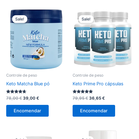
Sale!
Sale!
Controle de peso
Controle de peso
Keto Matcha Blue pó
Keto Prime Pro cápsulas
Avaliação
O
O
Avaliação
O
O
78,00
€
39,00
€
79,95
€
36,65
€
4.50
4.83
preço
preço
preço
preço
de 5
de 5
original
atual
original
atual
Encomendar
Encomendar
era:
é:
era:
é:
78,00 €.
39,00 €.
79,95 €.
36,65 €.