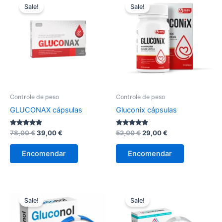
Sale!
Sale!
Controle de peso
Controle de peso
GLUCONAX cápsulas
Gluconix cápsulas
Avaliação
O
O
Avaliação
O
O
78,00
€
39,00
€
52,00
€
29,00
€
4.89
4.78
preço
preço
preço
preço
de 5
de 5
original
atual
original
atual
Encomendar
Encomendar
era:
é:
era:
é:
78,00 €.
39,00 €.
52,00 €.
29,00 €.
Sale!
Sale!