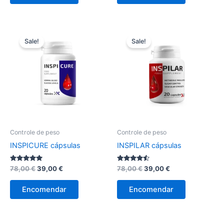
78,00 €.
39,00 €.
78,00 €.
39,00 €.
Sale!
Sale!
Controle de peso
Controle de peso
INSPICURE cápsulas
INSPILAR cápsulas
Avaliação
O
O
Avaliação
O
O
78,00
€
39,00
€
78,00
€
39,00
€
4.86
4.40
preço
preço
preço
preço
de 5
de 5
original
atual
original
atual
Encomendar
Encomendar
era:
é:
era:
é:
78,00 €.
39,00 €.
78,00 €.
39,00 €.