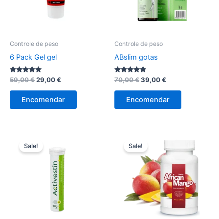
Controle de peso
Controle de peso
6 Pack Gel gel
ABslim gotas
Avaliação
O
O
Avaliação
O
O
59,00
€
29,00
€
70,00
€
39,00
€
4.89
4.75
preço
preço
preço
preço
de 5
de 5
original
atual
original
atual
Encomendar
Encomendar
era:
é:
era:
é:
59,00 €.
29,00 €.
70,00 €.
39,00 €.
Sale!
Sale!