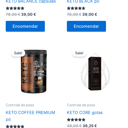
KETO BALANCE cápsulas
KETO BLACK pó
Avaliação
O
O
Avaliação
O
O
78,00
€
39,00
€
78,00
€
39,00
€
4.75
4.50
preço
preço
preço
preço
de 5
de 5
original
atual
original
atual
Encomendar
Encomendar
era:
é:
era:
é:
78,00 €.
39,00 €.
78,00 €.
39,00 €.
Sale!
Sale!
Controle de peso
Controle de peso
KETO COFFEE PREMIUM
KETO CORE gotas
pó
Avaliação
O
O
48,00
€
36,25
€