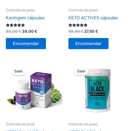
Controle de peso
Controle de peso
Kaningem cápsulas
KETO ACTIVES cápsulas
Avaliação
O
O
Avaliação
O
O
80,00
€
39,00
€
59,99
€
27,50
€
4.71
4.78
preço
preço
preço
preço
de 5
de 5
original
atual
original
atual
Encomendar
Encomendar
era:
é:
era:
é:
80,00 €.
39,00 €.
59,99 €.
27,50 €.
Sale!
Sale!
Controle de peso
Controle de peso