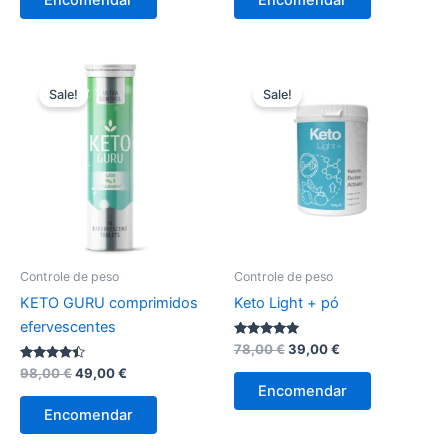
Encomendar
Encomendar
era:
é:
era:
é:
78,00 €.
39,00 €.
65,00 €.
29,00 €.
Sale!
Sale!
Controle de peso
Controle de peso
KETO GURU comprimidos
Keto Light + pó
efervescentes
Avaliação
O
O
78,00
€
39,00
€
4.86
preço
preço
Avaliação
O
O
de 5
98,00
€
49,00
€
original
atual
4.33
preço
preço
Encomendar
de 5
era:
é:
original
atual
Encomendar
78,00 €.
39,00 €.
era:
é:
98,00 €.
49,00 €.