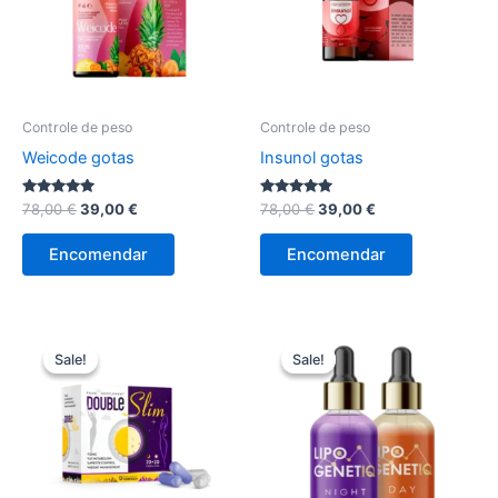
Controle de peso
Controle de peso
Weicode gotas
Insunol gotas
Avaliação
O
O
Avaliação
O
O
78,00
€
39,00
€
78,00
€
39,00
€
4.86
5.00
preço
preço
preço
preço
de 5
de 5
original
atual
original
atual
Encomendar
Encomendar
era:
é:
era:
é:
78,00 €.
39,00 €.
78,00 €.
39,00 €.
Sale!
Sale!
Sale!
Sale!