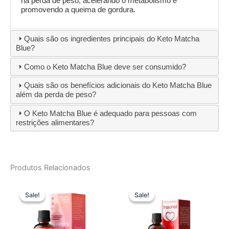
na perda de peso, acelerando o metabolismo e
promovendo a queima de gordura.
Quais são os ingredientes principais do Keto Matcha
Blue?
Como o Keto Matcha Blue deve ser consumido?
Quais são os benefícios adicionais do Keto Matcha Blue
além da perda de peso?
O Keto Matcha Blue é adequado para pessoas com
restrições alimentares?
Produtos Relacionados
Sale!
Sale!
Sale!
Sale!