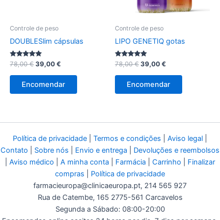
Controle de peso
Controle de peso
DOUBLESlim cápsulas
LIPO GENETIQ gotas
Avaliação
O
O
Avaliação
O
O
78,00
€
39,00
€
78,00
€
39,00
€
5.00
4.88
preço
preço
preço
preço
de 5
de 5
original
atual
original
atual
Encomendar
Encomendar
era:
é:
era:
é:
78,00 €.
39,00 €.
78,00 €.
39,00 €.
Política de privacidade
|
Termos e condições
|
Aviso legal
|
Contato
|
Sobre nós
|
Envio e entrega
|
Devoluções e reembolsos
|
Aviso médico
|
A minha conta
|
Farmácia
|
Carrinho
|
Finalizar
compras
|
Política de privacidade
farmacieuropa@clinicaeuropa.pt
, 214 565 927
Rua de Catembe, 165 2775-561 Carcavelos
Segunda a Sábado: 08:00-20:00