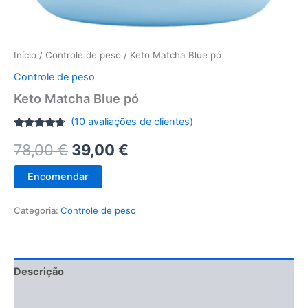
Início
/
Controle de peso
/ Keto Matcha Blue pó
Controle de peso
Keto Matcha Blue pó
(
10
avaliações de clientes)
Classificado
10
O
O
78,00
€
39,00
€
com
4.50
em 5 com
base em
preço
preço
classificações
Encomendar
de
clientes
original
atual
Categoria:
Controle de peso
era:
é:
78,00 €.
39,00 €.
Descrição
Avaliações (10)