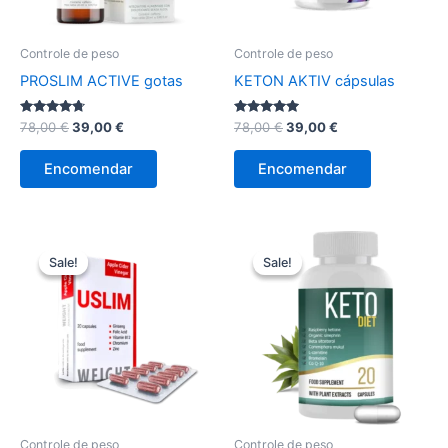
Controle de peso
Controle de peso
PROSLIM ACTIVE gotas
KETON AKTIV cápsulas
Avaliação
O
O
Avaliação
O
O
78,00
€
39,00
€
78,00
€
39,00
€
4.57
5.00
preço
preço
preço
preço
de 5
de 5
original
atual
original
atual
Encomendar
Encomendar
era:
é:
era:
é:
78,00 €.
39,00 €.
78,00 €.
39,00 €.
Sale!
Sale!
Sale!
Sale!
Controle de peso
Controle de peso