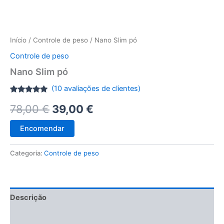
Início
/
Controle de peso
/ Nano Slim pó
Controle de peso
Nano Slim pó
(
10
avaliações de clientes)
Classificado
9
O
O
78,00
€
39,00
€
com
5.00
em 5 com
base em
preço
preço
classificações
Encomendar
de clientes
original
atual
Categoria:
Controle de peso
era:
é:
78,00 €.
39,00 €.
Descrição
Avaliações (10)