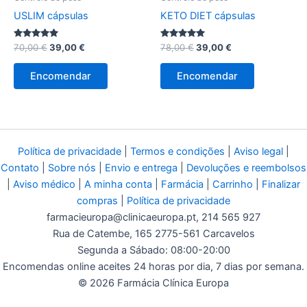
USLIM cápsulas
KETO DIET cápsulas
Avaliação
O
O
Avaliação
O
O
70,00
€
39,00
€
78,00
€
39,00
€
5.00
5.00
preço
preço
preço
preço
de 5
de 5
original
atual
original
atual
Encomendar
Encomendar
era:
é:
era:
é:
70,00 €.
39,00 €.
78,00 €.
39,00 €.
Política de privacidade
|
Termos e condições
|
Aviso legal
|
Contato
|
Sobre nós
|
Envio e entrega
|
Devoluções e reembolsos
|
Aviso médico
|
A minha conta
|
Farmácia
|
Carrinho
|
Finalizar
compras
|
Política de privacidade
farmacieuropa@clinicaeuropa.pt
, 214 565 927
Rua de Catembe, 165 2775-561 Carcavelos
Segunda a Sábado: 08:00-20:00
Encomendas online aceites 24 horas por dia, 7 dias por semana.
© 2026 Farmácia Clínica Europa