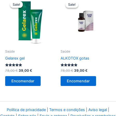
Sale!
Sale!
Sale!
Sale!
Saúde
Saúde
Gelarex gel
ALKOTOX gotas
Avaliação
O
O
Avaliação
O
O
78,00
€
39,00
€
78,00
€
39,00
€
4.75
4.63
preço
preço
preço
preço
de 5
de 5
original
atual
original
atual
Encomendar
Encomendar
era:
é:
era:
é:
78,00 €.
39,00 €.
78,00 €.
39,00 €.
Política de privacidade
|
Termos e condições
|
Aviso legal
|