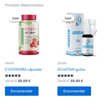
Produtos Relacionados
Sale!
Sale!
Sale!
Sale!
Saúde
Saúde
CYSTINORM cápsulas
ACUSTAN gotas
Avaliação
O
O
Avaliação
O
O
78,00
€
39,00
€
78,00
€
39,00
€
4.67
4.80
preço
preço
preço
preço
de 5
de 5
original
atual
original
atual
Encomendar
Encomendar
era:
é:
era:
é:
78,00 €.
39,00 €.
78,00 €.
39,00 €.