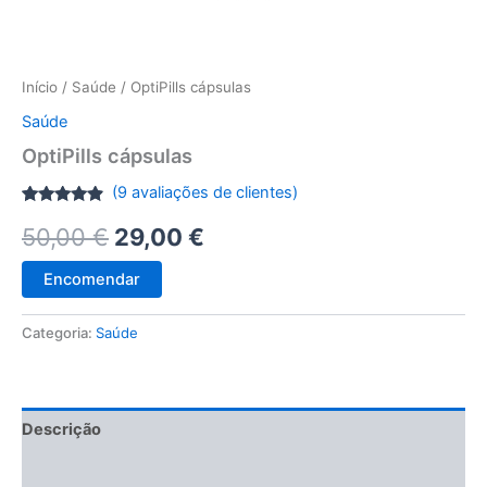
Início
/
Saúde
/ OptiPills cápsulas
Saúde
OptiPills cápsulas
(
9
avaliações de clientes)
Classificado
9
O
O
50,00
€
29,00
€
com
4.67
em 5 com
base em
preço
preço
classificações
Encomendar
de
clientes
original
atual
Categoria:
Saúde
era:
é:
50,00 €.
29,00 €.
Descrição
Avaliações (9)